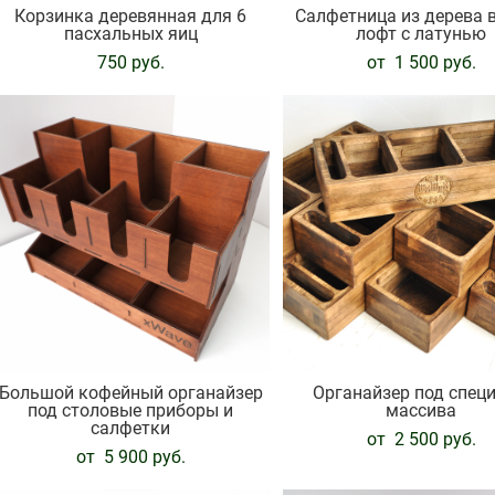
Корзинка деревянная для 6
Салфетница из дерева в
пасхальных яиц
лофт с латунью
750 pуб.
от 1 500 pуб.
Большой кофейный органайзер
Органайзер под специ
под столовые приборы и
массива
салфетки
от 2 500 pуб.
от 5 900 pуб.