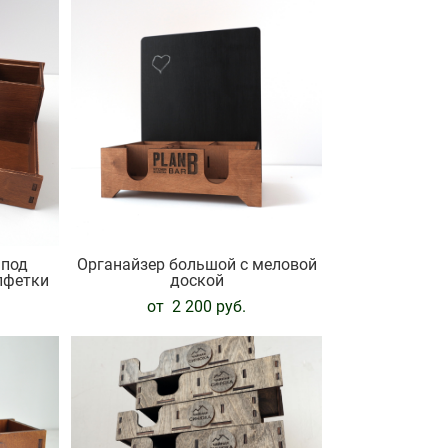
 под
Органайзер большой с меловой
лфетки
доской
от 2 200 pуб.