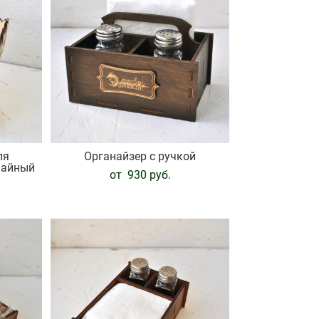
ля
Органайзер с ручкой
чайный
от 930 pуб.