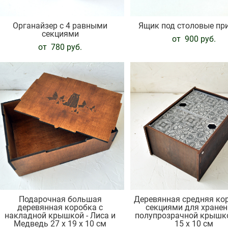
Органайзер с 4 равными
Ящик под столовые пр
секциями
от 900 pуб.
от 780 pуб.
Подарочная большая
Деревянная средняя ко
деревянная коробка с
секциями для хранен
накладной крышкой - Лиса и
полупрозрачной крышко
Медведь 27 х 19 х 10 см
15 х 10 см