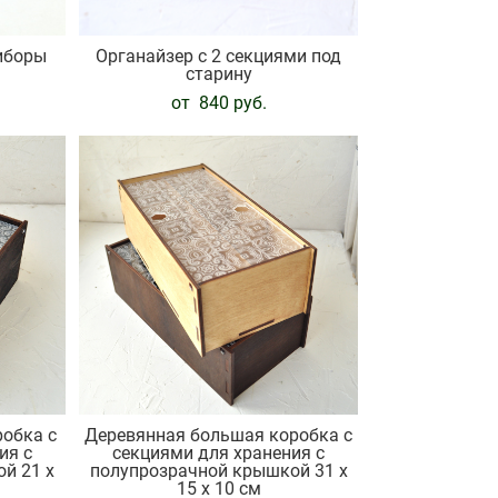
иборы
Органайзер с 2 секциями под
старину
от 840 pуб.
робка с
Деревянная большая коробка с
ия с
секциями для хранения с
й 21 х
полупрозрачной крышкой 31 х
15 х 10 см