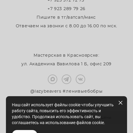
+7 923 372 72 73
+7 923 289 79 26
Пишите в тг/ватсап/макс
Отвечаем на звонки с 8.00 до 16.00 по мск.
Мастерская в Красноярске:
ул. Академика Вавилова 1 Б, офис 209
@lazybeavers #ленивыебобры
Наш сайт использует файлы cookie чтобы улучшить
работу сайта, повысить его эффективность и
удобство. Продолжая использовать сайт, вы
©2026 Ленивые бобры . Все права защищены.
соглашаетесь на использование файлов cookie.