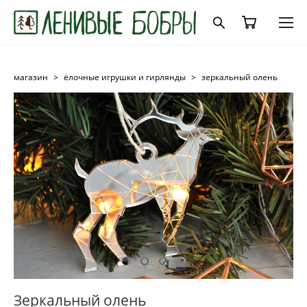
магазин
>
ёлочные игрушки и гирлянды
>
зеркальный олень
Зеркальный олень