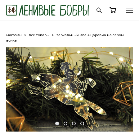
магазин
>
все товары
>
зеркальный иван-царевич на сером
волке