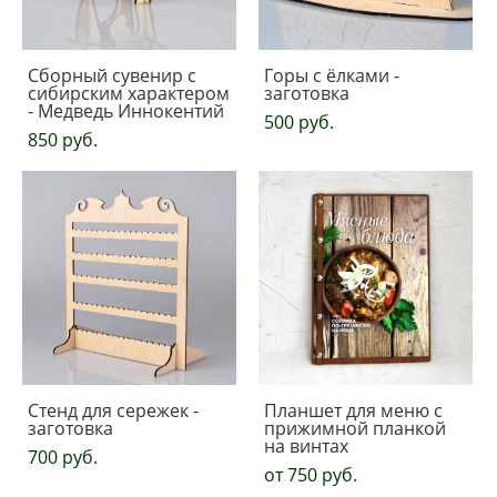
Сборный сувенир с
Горы с ёлками -
сибирским характером
заготовка
- Медведь Иннокентий
500 pуб.
850 pуб.
Стенд для сережек -
Планшет для меню с
заготовка
прижимной планкой
на винтах
700 pуб.
от 750 pуб.